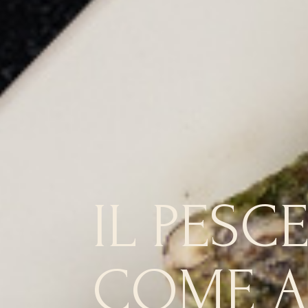
IL PESC
COME A